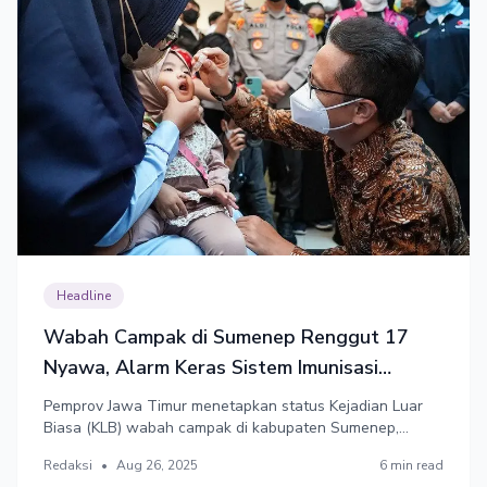
Headline
Wabah Campak di Sumenep Renggut 17
Nyawa, Alarm Keras Sistem Imunisasi
Nasional
Pemprov Jawa Timur menetapkan status Kejadian Luar
Biasa (KLB) wabah campak di kabupaten Sumenep,
Madura. Tingginya kasus campak dipicu rendahnya
Redaksi
•
Aug 26, 2025
6 min read
cakupan imunisasi di wilayah tersebut. Sebanyak 17 anak