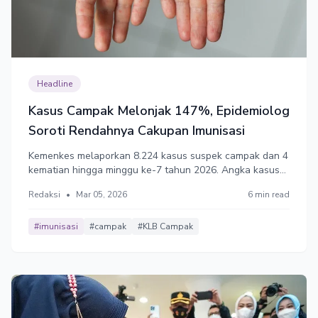
Headline
Kasus Campak Melonjak 147%, Epidemiolog
Soroti Rendahnya Cakupan Imunisasi
Kemenkes melaporkan 8.224 kasus suspek campak dan 4
kematian hingga minggu ke-7 tahun 2026. Angka kasus
2025 melonjak 147% dibanding 2024 memicu status
Redaksi
•
Mar 05, 2026
6 min read
waspada Kejadian Luar Biasa (KLB) di 11 Provinsi.
Epidemiolog menyoroti rendahnya cakupan imunisasi
rutin selama pandemi.
#imunisasi
#campak
#KLB Campak