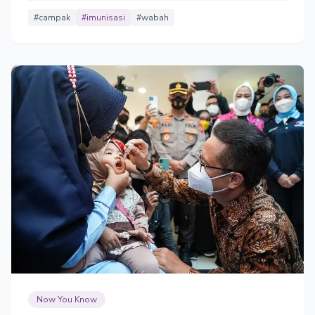
meninggal dunia.
#campak
#imunisasi
#wabah
Now You Know