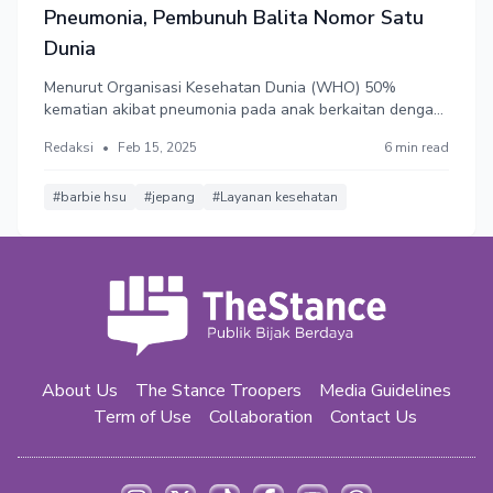
Pneumonia, Pembunuh Balita Nomor Satu
Dunia
Menurut Organisasi Kesehatan Dunia (WHO) 50%
kematian akibat pneumonia pada anak berkaitan dengan
polusi udara
Redaksi
•
Feb 15, 2025
6 min read
#barbie hsu
#jepang
#Layanan kesehatan
About Us
The Stance Troopers
Media Guidelines
Term of Use
Collaboration
Contact Us