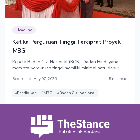
Headline
Ketika Perguruan Tinggi Terciprat Proyek
MBG
Kepala Badan Gizi Nasional (BGN), Dadan Hindayana
meminta perguruan tinggi memiliki minimal satu dapur
MBG. Namun, pelibatan kampus sebagai pengelola dapur
Redaksi
•
May 07, 2026
5 min read
MBG dinilai tidak relevan dengan fungsi perguruan tinggi.
Bahkan berpotensi membungkam suara kritis.
#Pendidikan
#MBG
#Badan Gizi Nasional