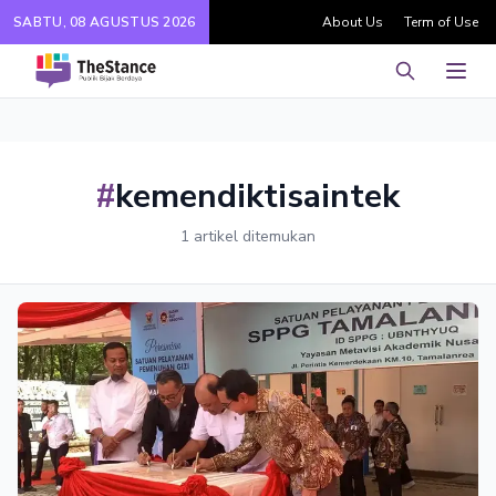
SABTU, 08 AGUSTUS 2026
About Us
Term of Use
Pencarian
Men
#
kemendiktisaintek
1 artikel ditemukan