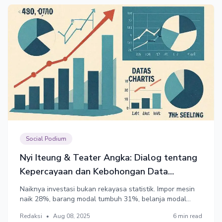
Social Podium
Nyi Iteung & Teater Angka: Dialog tentang
Kepercayaan dan Kebohongan Data
Ekonomi (2)
Naiknya investasi bukan rekayasa statistik. Impor mesin
naik 28%, barang modal tumbuh 31%, belanja modal
pemerintah bertambah 30%. Ini transaksi riil yang
Redaksi
•
Aug 08, 2025
6 min read
terverifikasi dengan dokumen bea cukai, kontrak