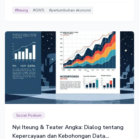
pembelian, laporan keuangan perusahaan. Konsumsi
pemerintah malah turun 0,33%.
#Iteung
#GWS
#pertumbuhan ekonomi
Social Podium
Nyi Iteung & Teater Angka: Dialog tentang
Kepercayaan dan Kebohongan Data