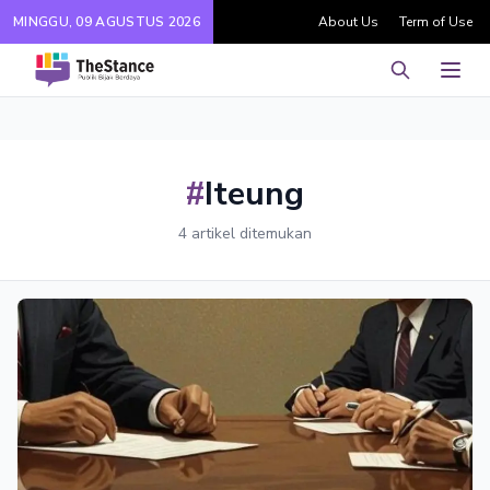
MINGGU, 09 AGUSTUS 2026
About Us
Term of Use
Pencarian
Men
#
Iteung
4 artikel ditemukan