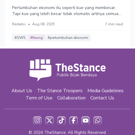
Ekonomi (1)
Pertumbuhan ekonomi itu seperti kue yang membesar.
Tapi kue yang lebih besar tidak otomatis artinya semua
orang kebagian potongan yang lebih besar. Yang penting
Redaksi
•
Aug 08, 2025
7 min read
ke depan, manfaat pertumbuhan harus lebih merata.
Pertumbuhan tanpa pemerataan itu tidak berkelanjutan.
#GWS
#Iteung
#pertumbuhan ekonomi
About Us
The Stance Troopers
Media Guidelines
Term of Use
Collaboration
Contact Us
© 2024
TheStance
. All Rights Reserved.