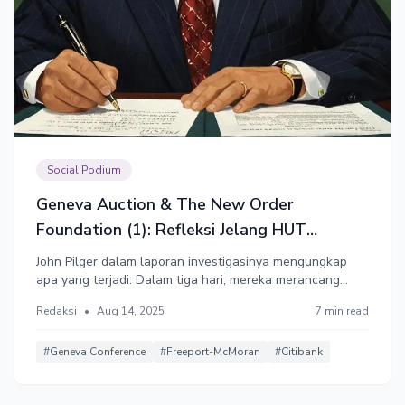
Social Podium
Geneva Auction & The New Order
Foundation (1): Refleksi Jelang HUT
Kemerdekaan RI
John Pilger dalam laporan investigasinya mengungkap
apa yang terjadi: Dalam tiga hari, mereka merancang
pengambilalihan Indonesia. Para kapitalis paling
Redaksi
•
Aug 14, 2025
7 min read
berkuasa di dunia membagi-bagi Indonesia menjadi 5 sesi
paralel: pertambangan, jasa, industri ringan,
perbankan/keuangan, dan infrastruktur.
#Geneva Conference
#Freeport-McMoran
#Citibank