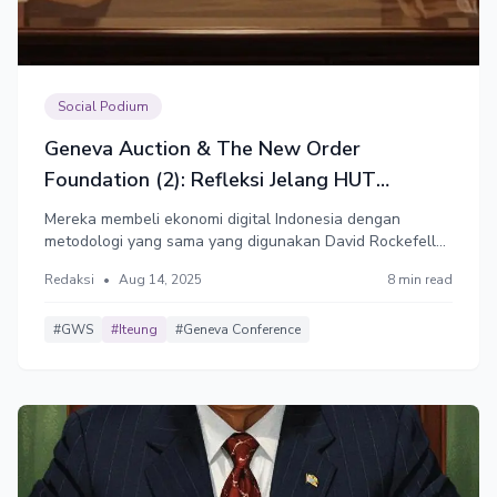
Social Podium
Geneva Auction & The New Order
Foundation (2): Refleksi Jelang HUT
Kemerdekaan RI
Mereka membeli ekonomi digital Indonesia dengan
metodologi yang sama yang digunakan David Rockefeller
untuk membeli sektor perbankan Indonesia. Produk
Redaksi
•
Aug 14, 2025
8 min read
berbeda, proses sama: akses pasar untuk teknologi,
dengan keuntungan yang sebagian besar mengalir ke
luar negeri.
#GWS
#Iteung
#Geneva Conference