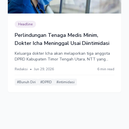
Headline
Perlindungan Tenaga Medis Minim,
Dokter Icha Meninggal Usai Diintimidasi
Keluarga dokter Icha akan melaporkan tiga anggota
DPRD Kabupaten Timor Tengah Utara, NTT yang
diduga menjadi pelaku intimidasi ke polisi. Muncul
Redaksi
•
Jun 29, 2026
6 min read
wacana pembentukan peraturan perundang-
undangan untuk melindungi tenaga medis dari
tekanan psikologis selama bertugas.
#Bunuh Diri
#DPRD
#intimidasi