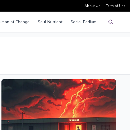
About Us
Term of Use
uman of Change
Soul Nutrient
Social Podium
Pencarian