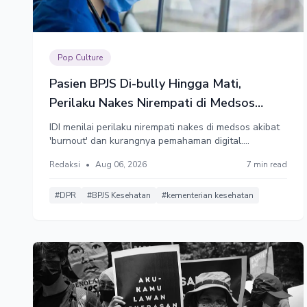
Pop Culture
Pasien BPJS Di-bully Hingga Mati,
Perilaku Nakes Nirempati di Medsos
Disorot
IDI menilai perilaku nirempati nakes di medsos akibat
'burnout' dan kurangnya pemahaman digital.
Kemenkes mengimbau masyarakat untuk mengadukan
Redaksi
•
Aug 06, 2026
7 min read
nakes yang melanggar etik dan disiplin profesi.
#DPR
#BPJS Kesehatan
#kementerian kesehatan