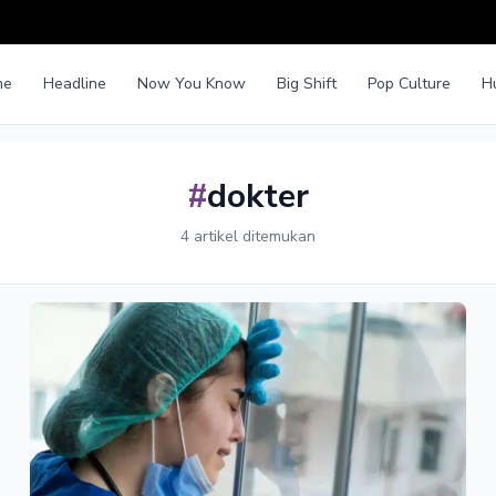
me
Headline
Now You Know
Big Shift
Pop Culture
H
#
dokter
4 artikel ditemukan