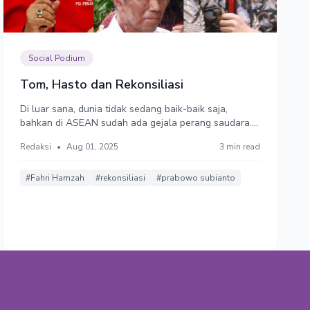
Social Podium
Tom, Hasto dan Rekonsiliasi
Di luar sana, dunia tidak sedang baik-baik saja,
bahkan di ASEAN sudah ada gejala perang saudara.
Indonesia sebagai negara besar hendaknya
Redaksi
•
Aug 01, 2025
3 min read
memberikan contoh menguatnya kohesi sosial,
menghentikan politik aliran, dan mengakhiri sikap
ekstrim dalam memandang sesama anak bangsa.
#Fahri Hamzah
#rekonsiliasi
#prabowo subianto