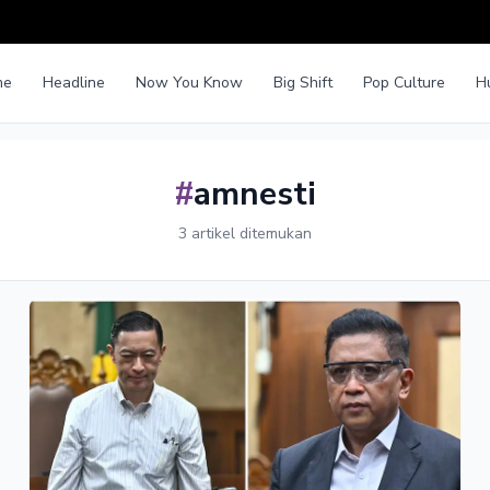
me
Headline
Now You Know
Big Shift
Pop Culture
H
#
amnesti
3 artikel ditemukan