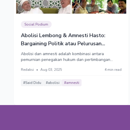
Social Podium
Abolisi Lembong & Amnesti Hasto:
Bargaining Politik atau Pelurusan
Penegakan Hukum?
Abolisi dan amnesti adalah kombinasi antara
pemurnian penegakan hukum dan pertimbangan
politik. Yang juga harus diluruskan antara lain adalah
Redaksi
•
Aug 03, 2025
4 min read
kriminalisasi terhadap aktivis yang mempertanyakan
keaslian ijazah Joko Widodo dan kriminalisasi Pantai
Indah Kapuk (PIK) 2 terhadap rakyat Banten.
#Said Didu
#abolisi
#amnesti