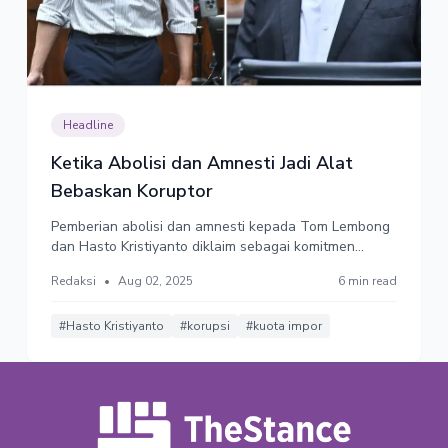
Headline
Ketika Abolisi dan Amnesti Jadi Alat
Bebaskan Koruptor
Pemberian abolisi dan amnesti kepada Tom Lembong
dan Hasto Kristiyanto diklaim sebagai komitmen
negara merawat persatuan. Tapi aroma barter politik
Redaksi
•
Aug 02, 2025
6 min read
sangat kuat. Ketika kasus korupsi diselesaikan secara
politik, artinya tidak ada keseriusan memberantas
korupsi. Hukum tunduk pada kepentingan politik.
#Hasto Kristiyanto
#korupsi
#kuota impor