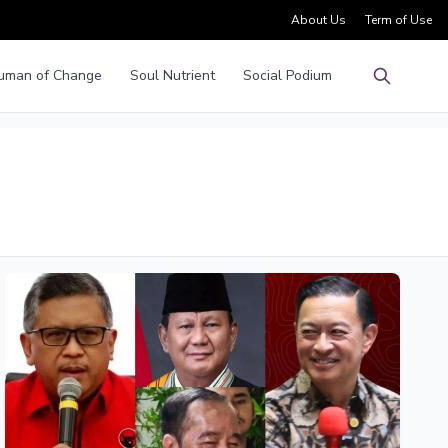
About Us
Term of Use
uman of Change
Soul Nutrient
Social Podium
Pencarian