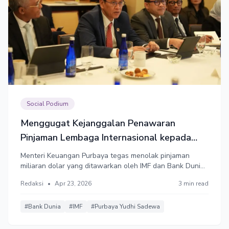
Social Podium
Menggugat Kejanggalan Penawaran
Pinjaman Lembaga Internasional kepada
Indonesia
Menteri Keuangan Purbaya tegas menolak pinjaman
miliaran dolar yang ditawarkan oleh IMF dan Bank Dunia
pada pertemuan di Washington DC, Amerika Serikat.
Redaksi
•
Apr 23, 2026
3 min read
Namun, hal itu dinilai janggal dan menimbulkan banyak
pertanyaan.
#Bank Dunia
#IMF
#Purbaya Yudhi Sadewa