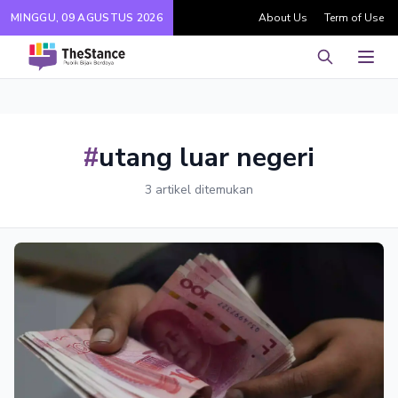
MINGGU, 09 AGUSTUS 2026
About Us
Term of Use
Pencarian
Men
#
utang luar negeri
3 artikel ditemukan