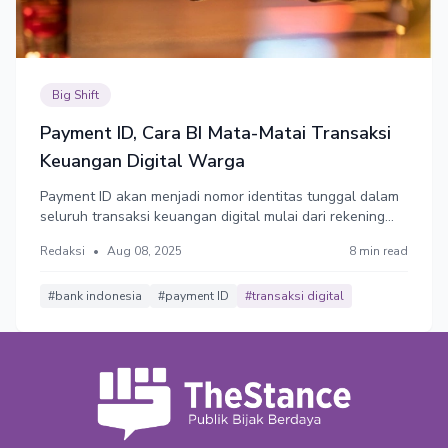
Big Shift
Payment ID, Cara BI Mata-Matai Transaksi
Keuangan Digital Warga
Payment ID akan menjadi nomor identitas tunggal dalam
seluruh transaksi keuangan digital mulai dari rekening
bank, dompet digital, pinjaman online, hingga perpajakan.
Redaksi
•
Aug 08, 2025
8 min read
Uji coba tahap awal Payment ID akan fokus pada
penyaluran bansos non-tunai pada 17 Agustus 2025.
Ancaman privasi rakyat?
#bank indonesia
#payment ID
#transaksi digital