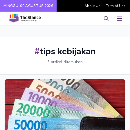
MINGGU, 09 AGUSTUS 2026
About Us
Term of Use
Pencarian
Men
#
tips kebijakan
3 artikel ditemukan