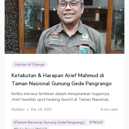
Human of Change
Ketakutan & Harapan Arief Mahmud di
Taman Nasional Gunung Gede Pangrango
Ketika merasa tertekan dalam menjalankan tugasnya,
Arief memiliki spot healing favorit di Taman Nasional
Gunung Gede Pengrango, yakni di Cibodas, di sekitaran
Redaksi
•
Dec 14, 2025
6 min read
Air Terjun Cibereum. Ia biasa mengunjungi lokasi tersebut
di pagi hari, merasakan aura semesta yang
membangkitkan semangatnya.
#Taman Nasional Gunung Gede Pangrango
#TNGGP