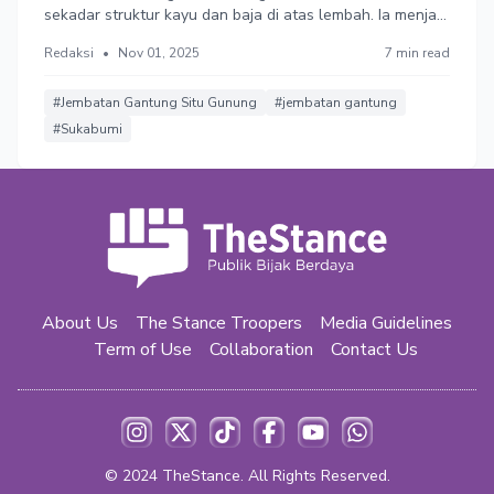
sekadar struktur kayu dan baja di atas lembah. Ia menjadi
bukti nyata bahwa kegiatan pariwisata bisa dibangun
Redaksi
•
Nov 01, 2025
7 min read
dan dijalankan selaras dengan upaya pelestarian alam
serta pemberdayaan masyarakat untuk meningkatkan
kesejahteraan.
#Jembatan Gantung Situ Gunung
#jembatan gantung
#Sukabumi
About Us
The Stance Troopers
Media Guidelines
Term of Use
Collaboration
Contact Us
© 2024
TheStance
. All Rights Reserved.