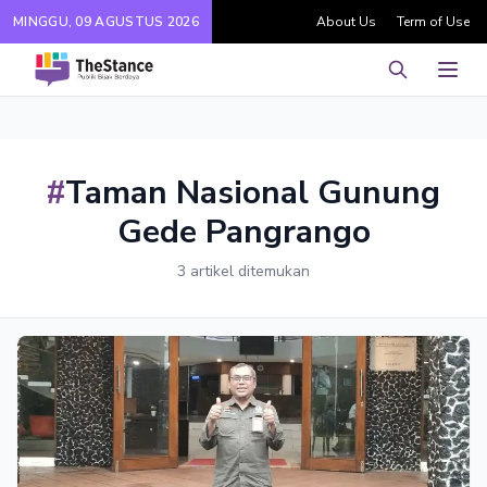
MINGGU, 09 AGUSTUS 2026
About Us
Term of Use
Pencarian
Men
#
Taman Nasional Gunung
Gede Pangrango
3 artikel ditemukan