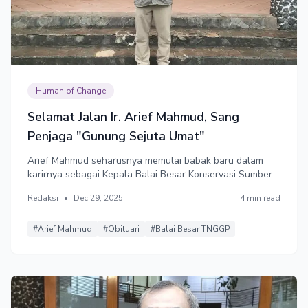
Human of Change
Selamat Jalan Ir. Arief Mahmud, Sang
Penjaga "Gunung Sejuta Umat"
Arief Mahmud seharusnya memulai babak baru dalam
karirnya sebagai Kepala Balai Besar Konservasi Sumber
Daya Alam (BBKSDA) Jawa Barat pada 5 Januari 2026.
Redaksi
•
Dec 29, 2025
4 min read
Namun, Sang Pencipta memiliki rencana lain.
#Arief Mahmud
#Obituari
#Balai Besar TNGGP