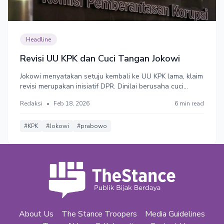
Headline
Revisi UU KPK dan Cuci Tangan Jokowi
Jokowi menyatakan setuju kembali ke UU KPK lama, klaim
revisi merupakan inisiatif DPR. Dinilai berusaha cuci
tangan. Sebab, Jokowi menyetujui revisi UU pelemahan
Redaksi
•
Feb 18, 2026
6 min read
KPK dan menolak menerbitkan Perppu.
#KPK
#Jokowi
#prabowo
About Us
The Stance Troopers
Media Guidelines