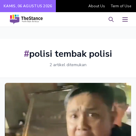
KAMIS, 06 AGUSTUS 2026
About Us
Term of Use
Pencarian
Men
#
polisi tembak polisi
2 artikel ditemukan