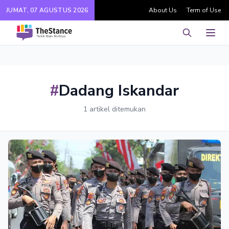
JUMAT, 07 AGUSTUS 2026
About Us
Term of Use
Pencarian
Men
#
Dadang Iskandar
1 artikel ditemukan