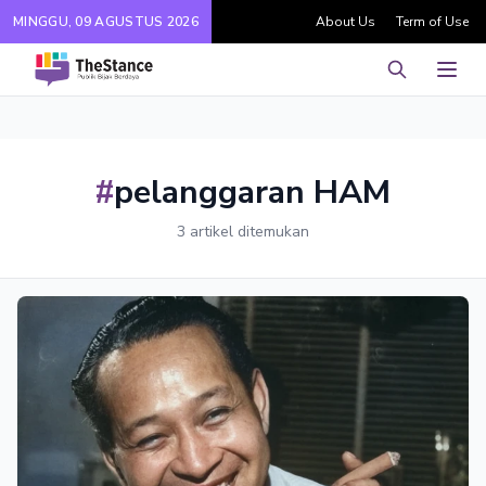
MINGGU, 09 AGUSTUS 2026
About Us
Term of Use
Pencarian
Men
#
pelanggaran HAM
3 artikel ditemukan