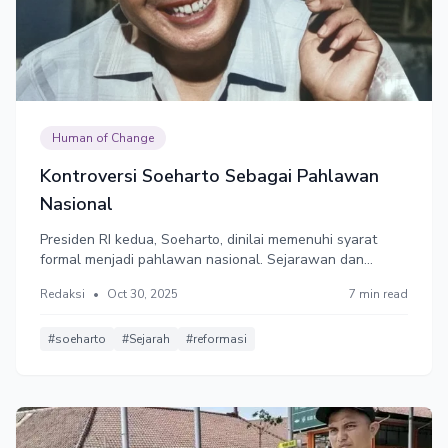
Human of Change
Kontroversi Soeharto Sebagai Pahlawan
Nasional
Presiden RI kedua, Soeharto, dinilai memenuhi syarat
formal menjadi pahlawan nasional. Sejarawan dan
masyarakat sipil mengritik. Usulan gelar pahlawan
Redaksi
•
Oct 30, 2025
7 min read
nasional untuk Gus Dur, Marsinah dan Soeharto secara
bersamaan dinilai sebagai "upaya barter' sekaligus
menghapus dosa Orde Baru.
#soeharto
#Sejarah
#reformasi