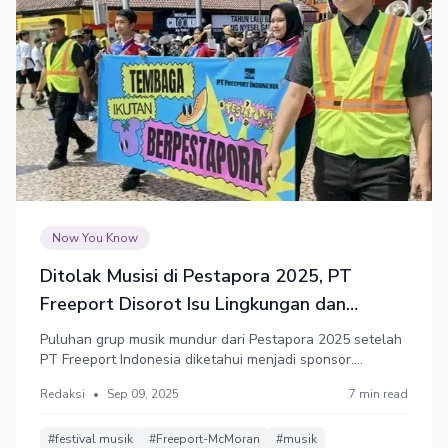
Now You Know
Ditolak Musisi di Pestapora 2025, PT
Freeport Disorot Isu Lingkungan dan
Pelanggaran HAM
Puluhan grup musik mundur dari Pestapora 2025 setelah
PT Freeport Indonesia diketahui menjadi sponsor.
Perusahaan tambang emas terbesar itu masih memicu
Redaksi
•
Sep 09, 2025
7 min read
penolakan mulai dari isu lingkungan, pelanggaran hak
pekerja, dan minimnya dampak operasi terhadap
kesejahteraan rakyat Papua.
#festival musik
#Freeport-McMoran
#musik