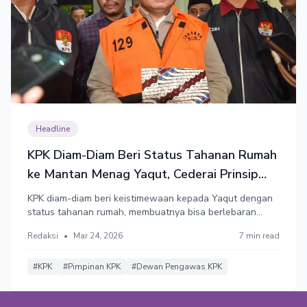
Headline
KPK Diam-Diam Beri Status Tahanan Rumah
ke Mantan Menag Yaqut, Cederai Prinsip
Kesetaraan di Mata Hukum
KPK diam-diam beri keistimewaan kepada Yaqut dengan
status tahanan rumah, membuatnya bisa berlebaran
dengan keluarga. Tapi perlakuan untuk tahanan lain
Redaksi
•
Mar 24, 2026
7 min read
berbeda. Mencederai prinsip kesetaraan di mata hukum.
#KPK
#Pimpinan KPK
#Dewan Pengawas KPK