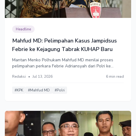
Headline
Mahfud MD: Pelimpahan Kasus Jampidsus
Febrie ke Kejagung Tabrak KUHAP Baru
Mantan Menko Polhukam Mahfud MD menilai proses
pelimpahan perkara Febrie Adriansyah dari Polri ke
Kejagung sarat kejanggalan karena skema
Redaksi
•
Jul 13, 2026
6 min read
pelimpahannya tidak memiliki landasan hukum yang kuat
dan kental dengan nuansa politik serta kompromi di
baliknya.
#KPK
#Mahfud MD
#Polri