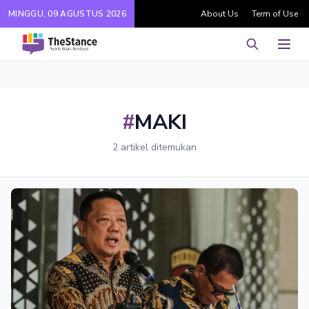
MINGGU, 09 AGUSTUS 2026
About Us
Term of Use
Pencarian
Men
#
MAKI
2 artikel ditemukan