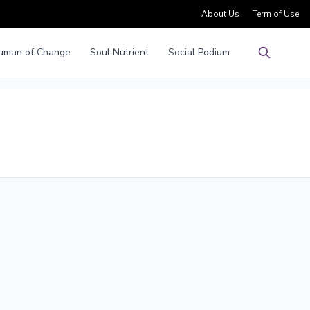
About Us
Term of Use
uman of Change
Soul Nutrient
Social Podium
Pencarian