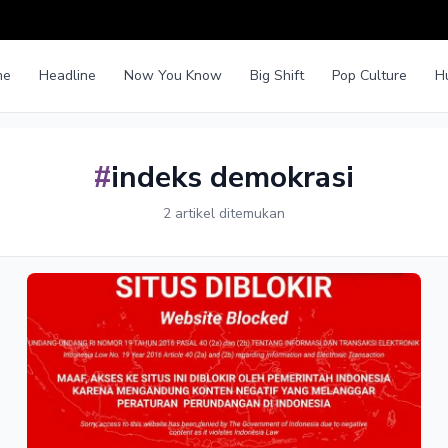
me
Headline
Now You Know
Big Shift
Pop Culture
H
#
indeks demokrasi
2 artikel ditemukan