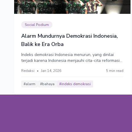
Social Podium
Alarm Mundurnya Demokrasi Indonesia,
Balik ke Era Orba
Indeks demokrasi Indonesia menurun, yang dinilai
terjadi karena Indonesia menjauhi cita-cita reformasi
dengan pelemahan supremasi hukum dan
Redaksi
•
Jan 14, 2026
5 min read
perlindungan hak asasi manusia (HAM), memburuknya
otonomi daerah, hingga sumirnya jaminan kebebasan
sipil dan kemerdekaan pers.
#alarm
#bahaya
#indeks demokrasi