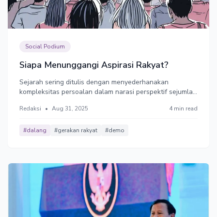
Social Podium
Siapa Menunggangi Aspirasi Rakyat?
Sejarah sering ditulis dengan menyederhanakan
kompleksitas persoalan dalam narasi perspektif sejumlah
tokoh, sebagai story-telling. Tolstoy menolak narasi
Redaksi
•
Aug 31, 2025
4 min read
simplistik tersebut. Ia meyakini jalan satu bangsa tak
digerakkan oleh segelintir elit, tapi dari akumulasi
aspirasi hidup rakyat yang sulit.
#dalang
#gerakan rakyat
#demo