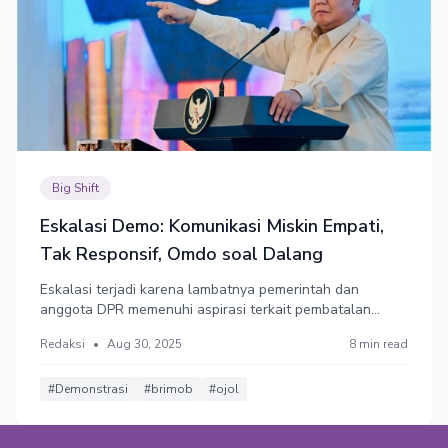
Big Shift
Eskalasi Demo: Komunikasi Miskin Empati,
Tak Responsif, Omdo soal Dalang
Eskalasi terjadi karena lambatnya pemerintah dan
anggota DPR memenuhi aspirasi terkait pembatalan
tunjangan rumah, pun lambat bersuara ketika pengemudi
Redaksi
•
Aug 30, 2025
8 min read
ojol tewas digilas mobil Brimob. Bahkan, presiden telat
mengunjungi keluarga almarhum. Sekalinya bersuara,
fokus bicara soal dalang.
#Demonstrasi
#brimob
#ojol