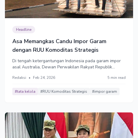
Headline
Asa Memangkas Candu Impor Garam
dengan RUU Komoditas Strategis
Di tengah ketergantungan Indonesia pada garam impor
asal Australia, Dewan Perwakilan Rakyat Republik
Indonesia (DPR RI) menyusun Rancangan Undang-
Redaksi
•
Feb 24, 2026
5 min read
Undang (RUU) tentang Komoditas Strategis, guna
mengatur pengelolaan komoditas penting nasional.
Garam termasuk di dalamnya.
#tata kelola
#RUU Komoditas Strategis
#impor garam