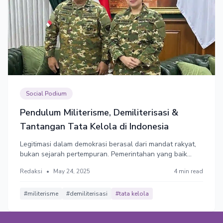
Social Podium
Pendulum Militerisme, Demiliterisasi &
Tantangan Tata Kelola di Indonesia
Legitimasi dalam demokrasi berasal dari mandat rakyat,
bukan sejarah pertempuran. Pemerintahan yang baik
bukan sekadar mengenang jasa masa lalu, tapi juga
Redaksi
•
May 24, 2025
4 min read
membangun institusi yang akuntabel, transparan, dan
berpihak pada kepentingan publik.
#militerisme
#demiliterisasi
#tata kelola