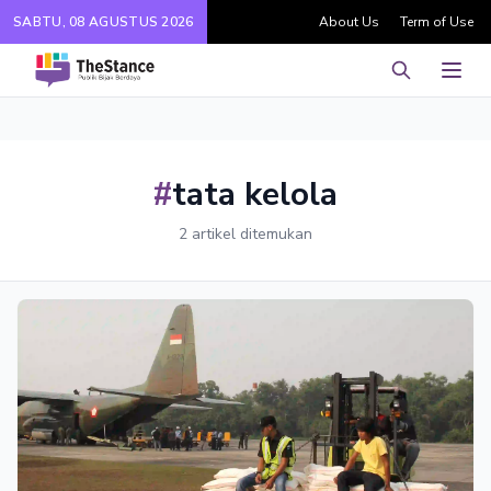
SABTU, 08 AGUSTUS 2026
About Us
Term of Use
Pencarian
Men
#
tata kelola
2 artikel ditemukan