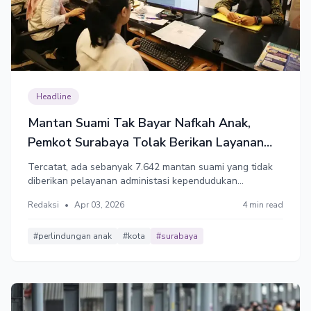
Headline
Mantan Suami Tak Bayar Nafkah Anak,
Pemkot Surabaya Tolak Berikan Layanan
Adminduk
Tercatat, ada sebanyak 7.642 mantan suami yang tidak
diberikan pelayanan administasi kependudukan
(Adminduk). Para mantan suami itu belum melunasi
Redaksi
•
Apr 03, 2026
4 min read
kewajiban nafkah anak, nafkah iddah, dan nafkah mut’ah
sesuai amar putusan pengadilan.
#perlindungan anak
#kota
#surabaya