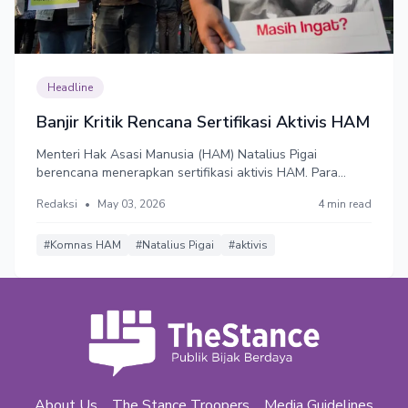
Headline
Banjir Kritik Rencana Sertifikasi Aktivis HAM
Menteri Hak Asasi Manusia (HAM) Natalius Pigai
berencana menerapkan sertifikasi aktivis HAM. Para
aktivis akan dievaluasi oleh tim penilai dan, yang lolos,
Redaksi
•
May 03, 2026
4 min read
akan mendapat sertifikasi sebagai aktivis.
#Komnas HAM
#Natalius Pigai
#aktivis
About Us
The Stance Troopers
Media Guidelines