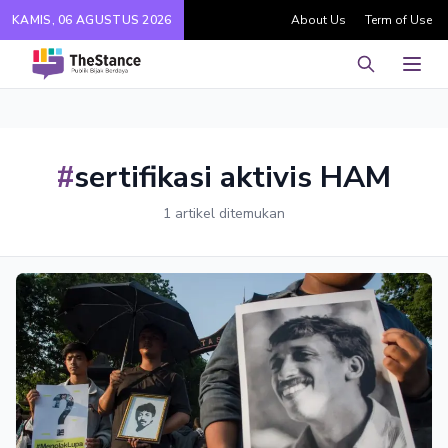
KAMIS, 06 AGUSTUS 2026
About Us
Term of Use
Pencarian
Men
#
sertifikasi aktivis HAM
1 artikel ditemukan