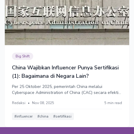
Big Shift
China Wajibkan Influencer Punya Sertifikasi
(1): Bagaimana di Negara Lain?
Per 25 Oktober 2025, pemerintah China melalui
Cyberspace Administration of China (CAC) secara efektif
melarang "sembarang orang" menjadi influencer.
Redaksi
•
Nov 08, 2025
5 min read
Alasannya, demi menertibkan konten liar mengandung
saran profesional dari pihak yang tak berkompeten.
Bagaimana di negara lain?
#influencer
#china
#sertifikasi