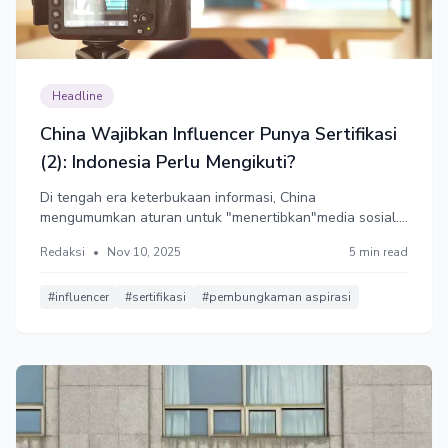
Headline
China Wajibkan Influencer Punya Sertifikasi
(2): Indonesia Perlu Mengikuti?
Di tengah era keterbukaan informasi, China
mengumumkan aturan untuk "menertibkan"media sosial.
Indonesia dikabarkan akan mengadopsi langkah serupa.
Redaksi
•
Nov 10, 2025
5 min read
Jika dijalankan serampangan, upaya penertiban dunia
influencer justru berisiko menjadi pembungkaman kritik
masyarakat di media sosial.
#influencer
#sertifikasi
#pembungkaman aspirasi