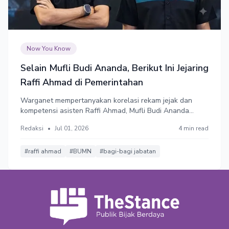
Now You Know
Selain Mufli Budi Ananda, Berikut Ini Jejaring
Raffi Ahmad di Pemerintahan
Warganet mempertanyakan korelasi rekam jejak dan
kompetensi asisten Raffi Ahmad, Mufli Budi Ananda
dengan industri manufaktur metalurgi. Aroma bagi-bagi
Redaksi
•
Jul 01, 2026
4 min read
kue dinilai jauh lebih kental dibandingkan dengan
pertimbangan profesionalitas.
#raffi ahmad
#BUMN
#bagi-bagi jabatan