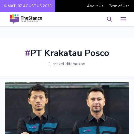
JUMAT, 07 AGUSTUS 2026
About Us
Term of Use
Pencarian
Men
#
PT Krakatau Posco
1 artikel ditemukan