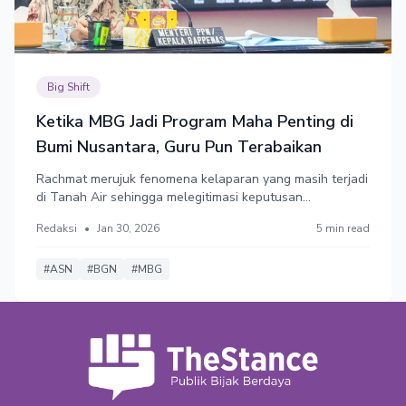
Big Shift
Ketika MBG Jadi Program Maha Penting di
Bumi Nusantara, Guru Pun Terabaikan
Rachmat merujuk fenomena kelaparan yang masih terjadi
di Tanah Air sehingga melegitimasi keputusan
pemerintah membangun infrastruktur sosial, salah
Redaksi
•
Jan 30, 2026
5 min read
satunya melalui program MBG. Dia tak menyodorkan
fakta atau bukti di mana dan kapan kelaparan itu terjadi,
atau dalam skala sebesar apa.
#ASN
#BGN
#MBG