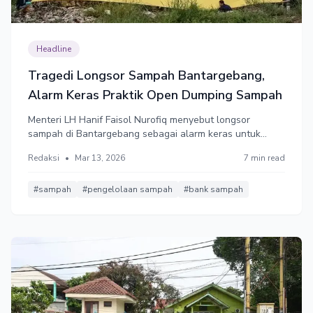
Headline
Tragedi Longsor Sampah Bantargebang,
Alarm Keras Praktik Open Dumping Sampah
Menteri LH Hanif Faisol Nurofiq menyebut longsor
sampah di Bantargebang sebagai alarm keras untuk
menghentikan praktik pembuangan sampah terbuka
Redaksi
•
Mar 13, 2026
7 min read
(open dumping). Walhi menyebut kejadian ini sebagai
cermin kegagalan pemerintah menerapkan kebijakan
pengelolaan sampah yang aman.
#sampah
#pengelolaan sampah
#bank sampah