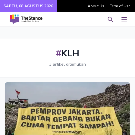
SABTU, 08 AGUSTUS 2026
About Us
Term of Use
Pencarian
Men
#
KLH
3 artikel ditemukan