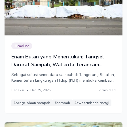
Headline
Enam Bulan yang Menentukan; Tangsel
Darurat Sampah, Walikota Terancam
Pidana 4 Tahun
Sebagai solusi sementara sampah di Tangerang Selatan,
Kementerian Lingkungan Hidup (KLH) membuka kembali
TPA Cipeucang, yang tidak mampu menampung sampah
Redaksi
•
Dec 25, 2025
7 min read
Tangsel yang mencapai 1.100 ton/hari. Pembangkit listrik
berbasis sampah jadi solusi krusial, ditargetkan
beroperasi Juni 2026.
#pengelolaan sampah
#sampah
#swasembada energi