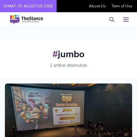
JUMAT, 07 AGUSTUS 2026
About Us
Term of Use
Pencarian
Men
#
jumbo
2 artikel ditemukan