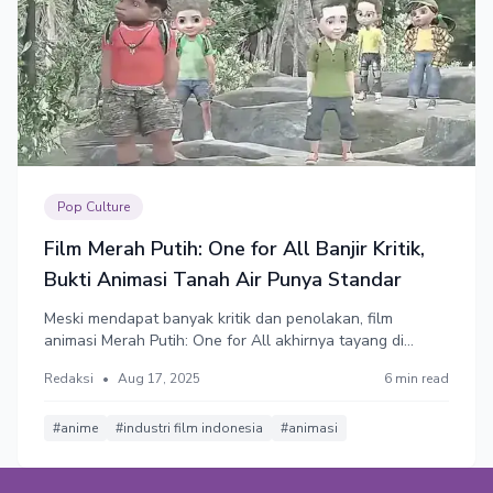
Pop Culture
Film Merah Putih: One for All Banjir Kritik,
Bukti Animasi Tanah Air Punya Standar
Meski mendapat banyak kritik dan penolakan, film
animasi Merah Putih: One for All akhirnya tayang di
bioskop mulai 14 Agustus 2025. Yang mengherankan,
Redaksi
•
Aug 17, 2025
6 min read
mereka dapat slot tayang di bioskop saat ratusan film
lain masih harus mengantre. Sutradara Hanung
Bramantyo yang turut menonton film ini di bioskop
#anime
#industri film indonesia
#animasi
menilai film ini dipaksakan dan belum layak tayang,
karena dari segi kualitas hasilnya seperti film yang belum