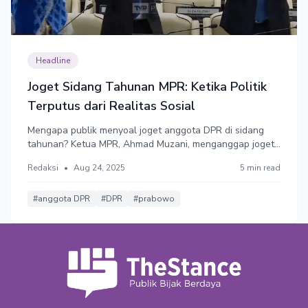
Headline
Joget Sidang Tahunan MPR: Ketika Politik
Terputus dari Realitas Sosial
Mengapa publik menyoal joget anggota DPR di sidang
tahunan? Ketua MPR, Ahmad Muzani, menganggap joget
hal biasa. Sebaliknya, pengamat menilai itu menunjukkan
Redaksi
•
Aug 24, 2025
5 min read
politik di Indonesia yang makin tidak peka dengan kondisi
masyarakat, terputus dari realitas sosial.
#anggota DPR
#DPR
#prabowo