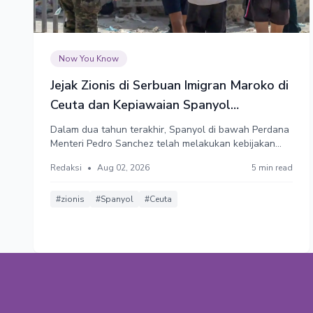
Now You Know
Jejak Zionis di Serbuan Imigran Maroko di
Ceuta dan Kepiawaian Spanyol
Mengatasinya
Dalam dua tahun terakhir, Spanyol di bawah Perdana
Menteri Pedro Sanchez telah melakukan kebijakan
tabu di kalangan dunia Barat, yakni: mengakui negara
Redaksi
•
Aug 02, 2026
5 min read
Palestina yang merdeka. Lalu sekonyong-konyong
60.000 imigran ilegal asal Maroko menyerbu wilayah
otonomnya, yakni Ceuta.
#zionis
#Spanyol
#Ceuta