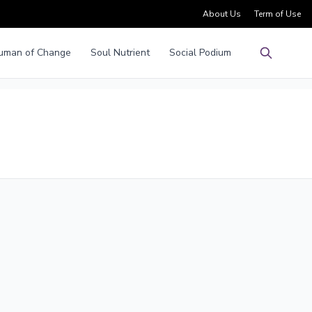
About Us
Term of Use
uman of Change
Soul Nutrient
Social Podium
Pencarian