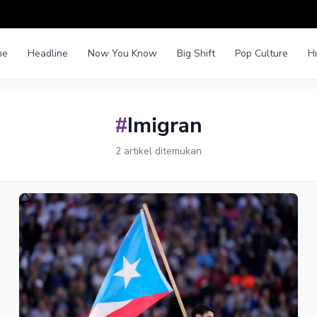
me
Headline
Now You Know
Big Shift
Pop Culture
H
#
Imigran
2 artikel ditemukan