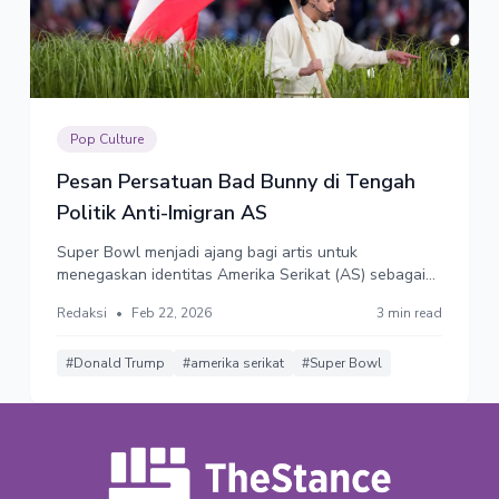
Pop Culture
Pesan Persatuan Bad Bunny di Tengah
Politik Anti-Imigran AS
Super Bowl menjadi ajang bagi artis untuk
menegaskan identitas Amerika Serikat (AS) sebagai
negara imigran. Donald Trump berang dan menyebut
Redaksi
•
Feb 22, 2026
3 min read
itu penghinaan terhadap Amerika.
#Donald Trump
#amerika serikat
#Super Bowl