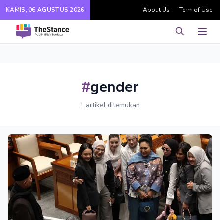
KAMIS, 06 AGUSTUS 2026
About Us
Term of Use
Pencarian
Men
#
gender
1 artikel ditemukan