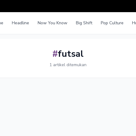
me
Headline
Now You Know
Big Shift
Pop Culture
H
#
futsal
1 artikel ditemukan