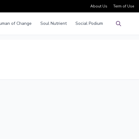
About Us
Term of Use
uman of Change
Soul Nutrient
Social Podium
Pencarian