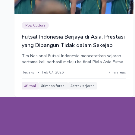
Pop Culture
Futsal Indonesia Berjaya di Asia, Prestasi
yang Dibangun Tidak dalam Sekejap
Tim Nasional Futsal Indonesia mencatatkan sejarah
pertama kali berhasil melaju ke final Piala Asia Futsal
2026. Prestasi ini merupakan hasil dari pengelolaan
Redaksi
•
Feb 07, 2026
7 min read
futsal di Indonesia yang dimulai sejak level paling
rendah. Tidak instan. Tidak ada olahraga sukses
dibangun dalam sekejap.
#futsal
#timnas futsal
#cetak sejarah