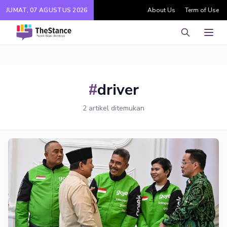
JUMAT, 07 AGUSTUS 2026
About Us
Term of Use
Pencarian
Men
#
driver
2 artikel ditemukan