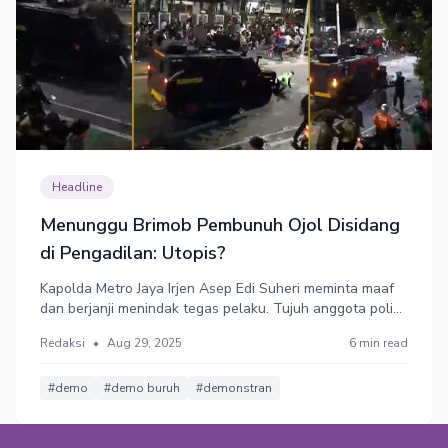
Headline
Menunggu Brimob Pembunuh Ojol Disidang
di Pengadilan: Utopis?
Kapolda Metro Jaya Irjen Asep Edi Suheri meminta maaf
dan berjanji menindak tegas pelaku. Tujuh anggota polisi
pengendara mobil rantis pelindas pengemudi ojek online
Redaksi
•
Aug 29, 2025
6 min read
(ojol) diamankan dan diperiksa. Insiden ini membuktikan
kekerasan aparat masih terus dilestarikan dan tak
berujung perbaikan.
#demo
#demo buruh
#demonstran