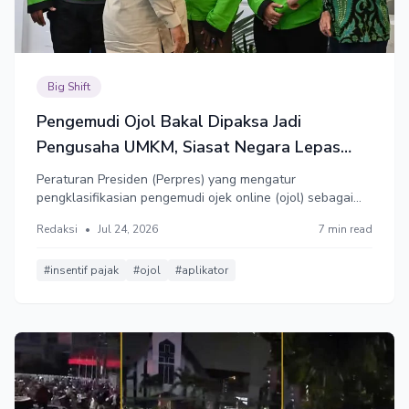
Big Shift
Pengemudi Ojol Bakal Dipaksa Jadi
Pengusaha UMKM, Siasat Negara Lepas
Tangan?
Peraturan Presiden (Perpres) yang mengatur
pengklasifikasian pengemudi ojek online (ojol) sebagai
pelaku UMKM bakal rampung. Pengemudi ojol bakal
Redaksi
•
Jul 24, 2026
7 min read
memperoleh fasilitas pemberdayaan pemerintah. Serikat
Pekerja menolak karena status pengemudi ojol adalah
pekerja, bukan pengusaha.
#insentif pajak
#ojol
#aplikator