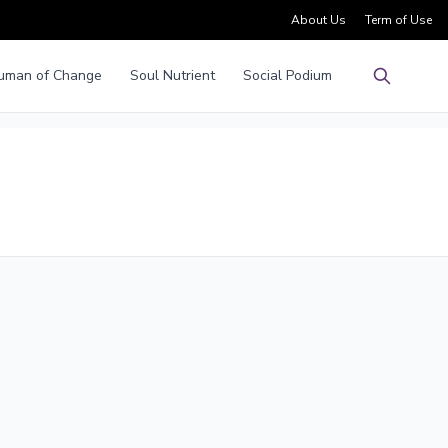
About Us
Term of Use
uman of Change
Soul Nutrient
Social Podium
Pencarian