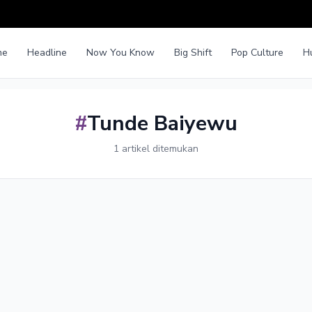
me
Headline
Now You Know
Big Shift
Pop Culture
H
#
Tunde Baiyewu
1 artikel ditemukan