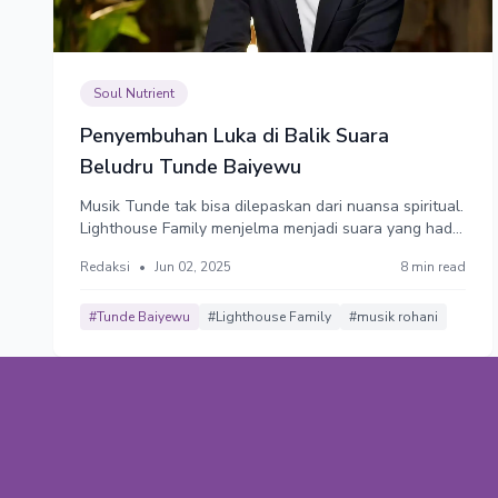
Soul Nutrient
Penyembuhan Luka di Balik Suara
Beludru Tunde Baiyewu
Musik Tunde tak bisa dilepaskan dari nuansa spiritual.
Lighthouse Family menjelma menjadi suara yang hadir
menemani ketika seseorang perlu mendapatkan
Redaksi
•
Jun 02, 2025
8 min read
ketenangan—dalam perjalanan pulang, kesendirian,
malam panjang karena sulit tidur, atau kesedihan
yang tak bisa dijelaskan.
#Tunde Baiyewu
#Lighthouse Family
#musik rohani