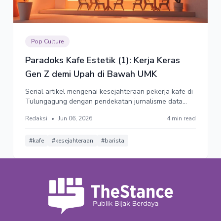
Pop Culture
Paradoks Kafe Estetik (1): Kerja Keras
Gen Z demi Upah di Bawah UMK
Serial artikel mengenai kesejahteraan pekerja kafe di
Tulungagung dengan pendekatan jurnalisme data
berbasis survei mandiri (Metode Snowball Sampling,
Redaksi
•
Jun 06, 2026
4 min read
N=32 responden valid) yang dilakukan pertengahan
April hingga Mei 2026 di kawasan perkotaan dan
lingkungan kampus.
#kafe
#kesejahteraan
#barista