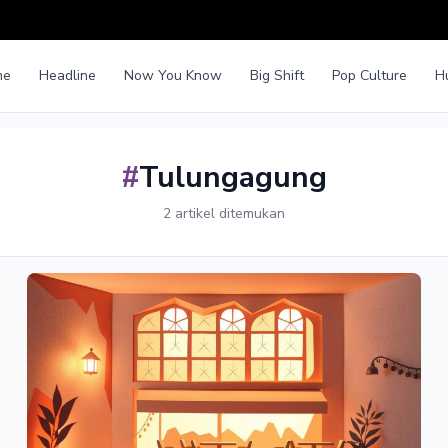
me
Headline
Now You Know
Big Shift
Pop Culture
H
#
Tulungagung
2 artikel ditemukan