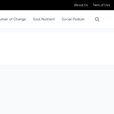
About Us
Term of Use
uman of Change
Soul Nutrient
Social Podium
Pencarian