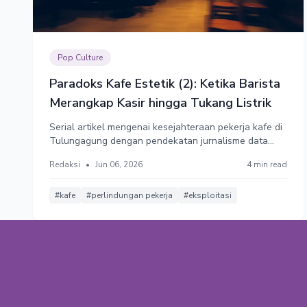
Pop Culture
Paradoks Kafe Estetik (2): Ketika Barista
Merangkap Kasir hingga Tukang Listrik
Serial artikel mengenai kesejahteraan pekerja kafe di
Tulungagung dengan pendekatan jurnalisme data
berbasis survei mandiri (Metode Snowball Sampling,
Redaksi
•
Jun 06, 2026
4 min read
N=32 responden valid) yang dilakukan pertengahan
April hingga Mei 2026 di kawasan perkotaan dan
lingkungan kampus.
#kafe
#perlindungan pekerja
#eksploitasi