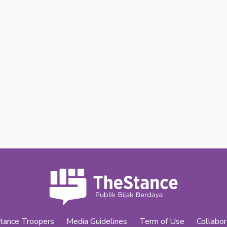
tance Troopers
Media Guidelines
Term of Use
Collabor