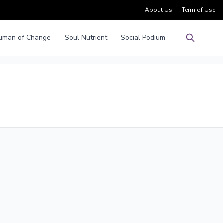
About Us
Term of Use
uman of Change
Soul Nutrient
Social Podium
Pencarian