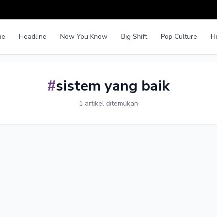
me
Headline
Now You Know
Big Shift
Pop Culture
H
#
sistem yang baik
1 artikel ditemukan