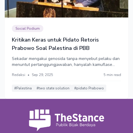
Social Podium
Kritikan Keras untuk Pidato Retoris
Prabowo Soal Palestina di PBB
Sekadar mengakui genosida tanpa menyebut pelaku dan
menuntut pertanggungjawaban, hanyalah kamuflase
yang membungkus kejahatan. Jika anti-penjajahan, maka
Redaksi
•
Sep 29, 2025
5 min read
mendukung two-state solution adalah kontradiksi.
Sebab, mengakui Palestina dan Israel berarti
mengesahkan penjajahan Israel.
#Palestina
#two state solution
#pidato Prabowo