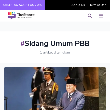
KAMIS, 06 AGUSTUS 2026
About Us
Term of Use
Pencarian
Men
#
Sidang Umum PBB
1 artikel ditemukan