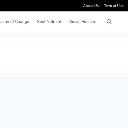
About Us
Term of Use
uman of Change
Soul Nutrient
Social Podium
Pencarian