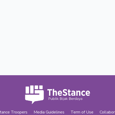
tance Troopers
Media Guidelines
Term of Use
Collabor