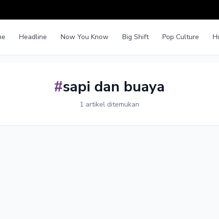
me
Headline
Now You Know
Big Shift
Pop Culture
H
#
sapi dan buaya
1 artikel ditemukan