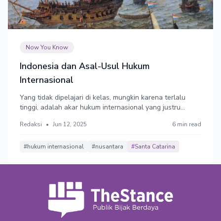
Now You Know
Indonesia dan Asal-Usul Hukum
Internasional
Yang tidak dipelajari di kelas, mungkin karena terlalu
tinggi, adalah akar hukum internasional yang justru
sangat menarik: bahwa pembentukan hukum
Redaksi
•
Jun 12, 2025
6 min read
internasional itu sangat dekat dengan sejarah dan tradisi
kita di Nusantara!
#hukum internasional
#nusantara
#Santa Catarina