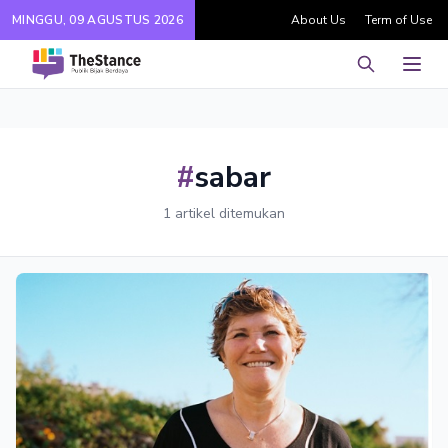
MINGGU, 09 AGUSTUS 2026
About Us
Term of Use
Pencarian
Men
#
sabar
1 artikel ditemukan