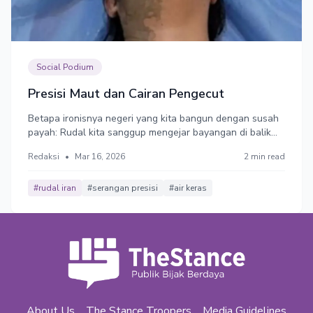
Social Podium
Presisi Maut dan Cairan Pengecut
​Betapa ironisnya negeri yang kita bangun dengan susah
payah: Rudal kita sanggup mengejar bayangan di balik
awan yang pecah, Tapi hukum kita gagal mengejar
Redaksi
•
Mar 16, 2026
2 min read
pelaku penyiram cairan sampah.
#rudal iran
#serangan presisi
#air keras
About Us
The Stance Troopers
Media Guidelines