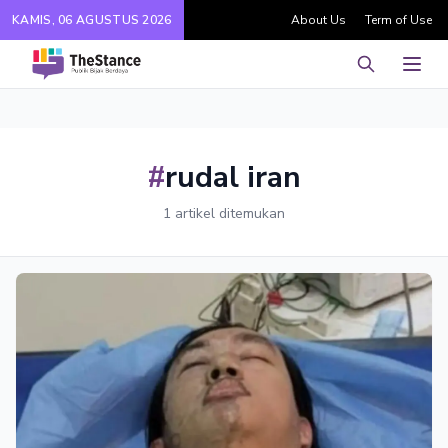
KAMIS, 06 AGUSTUS 2026
About Us
Term of Use
Pencarian
Men
#
rudal iran
1 artikel ditemukan