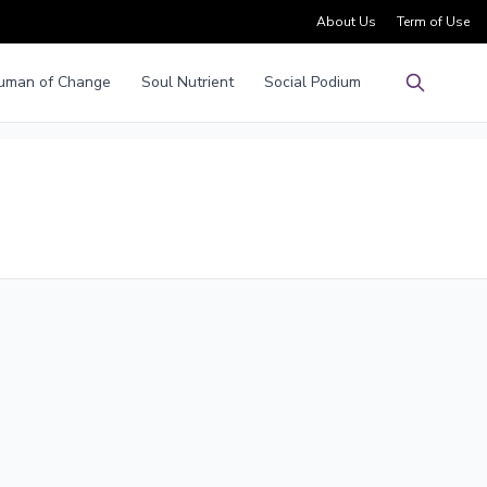
About Us
Term of Use
uman of Change
Soul Nutrient
Social Podium
Pencarian