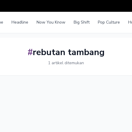
me
Headline
Now You Know
Big Shift
Pop Culture
H
#
rebutan tambang
1 artikel ditemukan