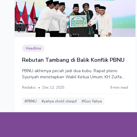
Headline
Rebutan Tambang di Balik Konflik PBNU
PBNU akhirnya pecah jadi dua kubu. Rapat pleno
Syuriyah menetapkan Wakil Ketua Umum, KH Zulfa
Mustofa, sebagai Penjabat (Pj) Ketua
Redaksi
•
Dec 12, 2025
9 min read
Umum,menggantikan Yahya Cholil Staquf. Tapi kubu
Yahya meganggap rapat itu ilegal dan berkeras dia
tetap ketua umum yang sah. Berkonflik karena
#PBNU
#yahya cholil staquf
#Gus Yahya
tambang.