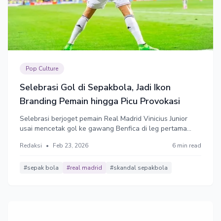
Pop Culture
Selebrasi Gol di Sepakbola, Jadi Ikon
Branding Pemain hingga Picu Provokasi
Selebrasi berjoget pemain Real Madrid Vinicius Junior
usai mencetak gol ke gawang Benfica di leg pertama
playoff Liga Champions dipersoalkan karena dianggap
Redaksi
•
Feb 23, 2026
6 min read
memprovokasi. Padahal selebrasi usai mencetak gol
selalu dinanti penonton dan jadi bagian hiburan dalam
sepakbola.
#sepak bola
#real madrid
#skandal sepakbola