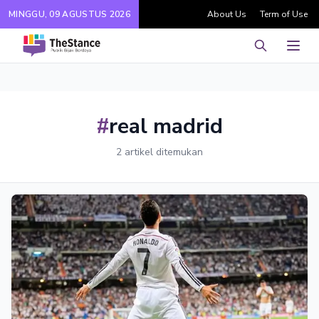
MINGGU, 09 AGUSTUS 2026
About Us
Term of Use
Pencarian
Men
#
real madrid
2 artikel ditemukan