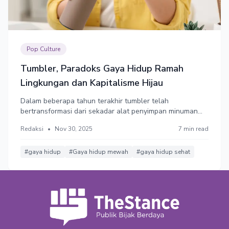
Pop Culture
Tumbler, Paradoks Gaya Hidup Ramah
Lingkungan dan Kapitalisme Hijau
Dalam beberapa tahun terakhir tumbler telah
bertransformasi dari sekadar alat penyimpan minuman
menjadi bagian dari gaya hidup modern. Paradoks muncul
Redaksi
•
Nov 30, 2025
7 min read
ketika produk yang dirancang ramah lingkungan justru
menambah sampah karena dibeli berulang.
#gaya hidup
#Gaya hidup mewah
#gaya hidup sehat