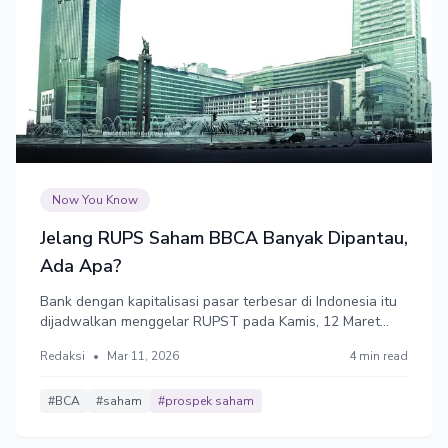
Now You Know
Jelang RUPS Saham BBCA Banyak Dipantau,
Ada Apa?
Bank dengan kapitalisasi pasar terbesar di Indonesia itu
dijadwalkan menggelar RUPST pada Kamis, 12 Maret
2026. Selama ini, BCA dikenal sebagai salah satu emiten
Redaksi
•
Mar 11, 2026
4 min read
yang konsisten membagikan dividen dengan rasio yang
relatif tinggi.
#BCA
#saham
#prospek saham