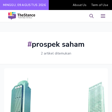
MINGGU, 09 AGUSTUS 2026
About Us
Term of Use
Pencarian
Men
#
prospek saham
2 artikel ditemukan