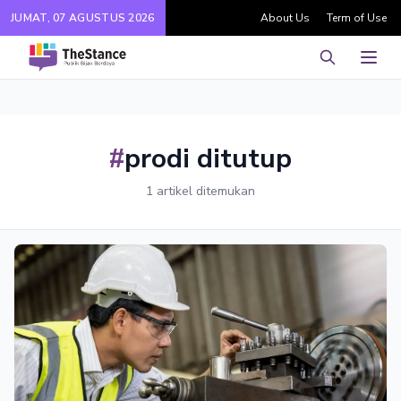
JUMAT, 07 AGUSTUS 2026
About Us
Term of Use
Pencarian
Men
#
prodi ditutup
1 artikel ditemukan