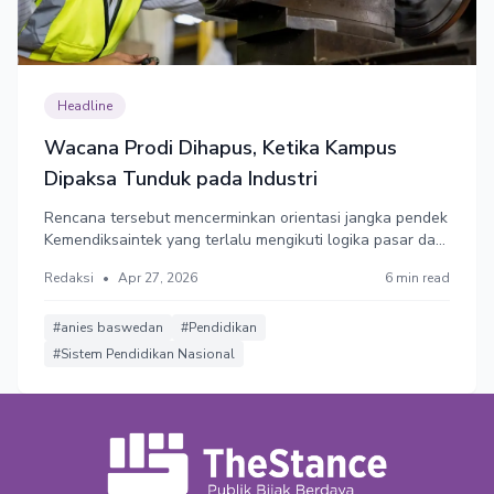
Headline
Wacana Prodi Dihapus, Ketika Kampus
Dipaksa Tunduk pada Industri
Rencana tersebut mencerminkan orientasi jangka pendek
Kemendiksaintek yang terlalu mengikuti logika pasar dan
kebutuhan industri. Pendidikan tidak hanya bertujuan
Redaksi
•
Apr 27, 2026
6 min read
membentuk keterampilan teknis tetapi merupakan proses
holistik untuk membentuk manusia seutuhnya.
#anies baswedan
#Pendidikan
#Sistem Pendidikan Nasional