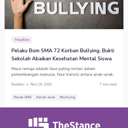
Headline
Pelaku Bom SMA 72 Korban Bullying, Bukti
Sekolah Abaikan Kesehatan Mental Siswa
Masa remaja adalah fase paling rentan dalam
perkembangan manusia, fase transisi antara anak-anak
dan dewasa, di mana identitas diri sedang terbentuk.
Redaksi
•
Nov 16, 2025
7 min read
Kalau remaja tidak punya satu orang pun yang bisa dia
percaya, dia merasa sendirian. Dari situ, hal-hal ekstrem
bisa muncul.
#anak SMA
#anak-anak
#bullying