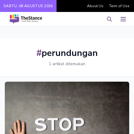
SABTU, 08 AGUSTUS 2026
About Us
Term of Use
Pencarian
Men
#
perundungan
1 artikel ditemukan