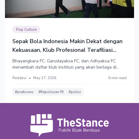
Pop Culture
Sepak Bola Indonesia Makin Dekat dengan
Kekuasaan, Klub Profesional Terafiliasi
dengan Institusi Negara
Bhayangkara FC, Garudayaksa FC, dan Adhyaksa FC
menambah daftar klub institusi yang akan berlaga di
Super League musim depan. Fenomena ini
Redaksi
•
May 17, 2026
6 min read
memperlihatkan bagaimana sepak bola Indonesia
semakin dekat dengan kekuatan negara, politik, dan
jaringan kekuasaan di luar lapangan.
#prabowo
#Kepolisian RI
#polisi