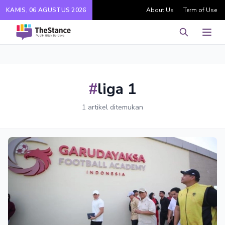
KAMIS, 06 AGUSTUS 2026
About Us
Term of Use
Pencarian
Men
#
liga 1
1 artikel ditemukan