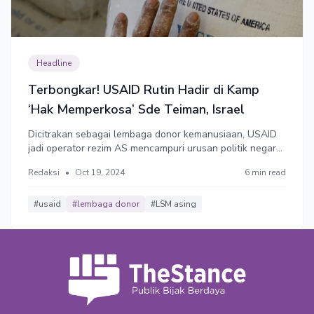
Headline
Terbongkar! USAID Rutin Hadir di Kamp
‘Hak Memperkosa’ Sde Teiman, Israel
Dicitrakan sebagai lembaga donor kemanusiaan, USAID
jadi operator rezim AS mencampuri urusan politik negara
lain.
Redaksi
•
Oct 19, 2024
6 min read
#usaid
#lembaga donor
#LSM asing