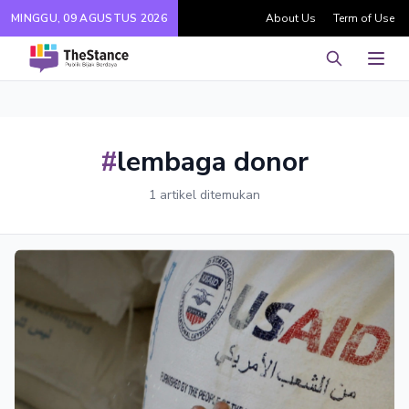
MINGGU, 09 AGUSTUS 2026
About Us
Term of Use
Pencarian
Men
#
lembaga donor
1 artikel ditemukan