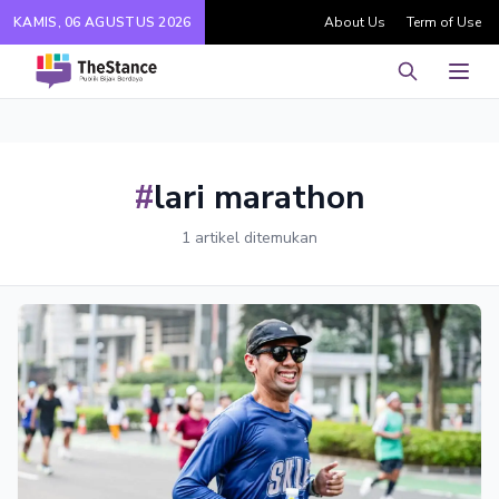
KAMIS, 06 AGUSTUS 2026
About Us
Term of Use
Pencarian
Men
#
lari marathon
1 artikel ditemukan