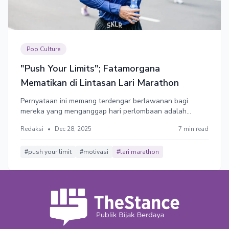
Pop Culture
"Push Your Limits"; Fatamorgana
Mematikan di Lintasan Lari Marathon
Pernyataan ini memang terdengar berlawanan bagi
mereka yang menganggap hari perlombaan adalah
saatnya mengerahkan 100% kemampuan hingga titik
Redaksi
•
Dec 28, 2025
7 min read
darah penghabisan. Namun sejatinya, hari perlombaan
(race day) adalah perayaan atau celebration atas
persiapan panjang sang pelari.
#push your limit
#motivasi
#lari marathon