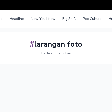
me
Headline
Now You Know
Big Shift
Pop Culture
H
#
larangan foto
1 artikel ditemukan