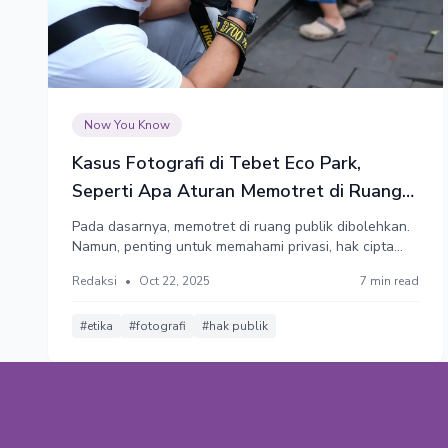
Now You Know
Kasus Fotografi di Tebet Eco Park,
Seperti Apa Aturan Memotret di Ruang
Publik?
Pada dasarnya, memotret di ruang publik dibolehkan.
Namun, penting untuk memahami privasi, hak cipta
dan etika. Mengambil foto seseorang tanpa izin lalu
Redaksi
•
Oct 22, 2025
7 min read
menggunakannya untuk kepentingan komersial bisa
berujung pada tuntutan hukum.
#etika
#fotografi
#hak publik