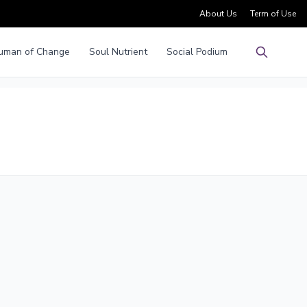
About Us
Term of Use
uman of Change
Soul Nutrient
Social Podium
Pencarian