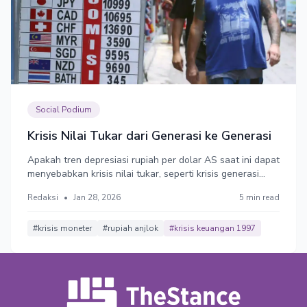
Social Podium
Krisis Nilai Tukar dari Generasi ke Generasi
Apakah tren depresiasi rupiah per dolar AS saat ini dapat
menyebabkan krisis nilai tukar, seperti krisis generasi
pertama dan kedua di Amerika Latin, dan ketiga di Asia
Redaksi
•
Jan 28, 2026
5 min read
pada tahun 1997? Apa mitigasi risiko yang dapat
dilakukan pemerintah dan Bank Indonesia (BI)?
#krisis moneter
#rupiah anjlok
#krisis keuangan 1997