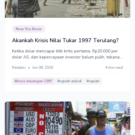
Now You Know
Akankah Krisis Nilai Tukar 1997 Terulang?
Ketika dolar mencapai titik kritis pertama, Rp20.000 per
dolar AS, dan kepercayaan investor belum pulih, tekanan
rupiah menuju Rp22.000 bisa bergulir lebih cepat.
Redaksi
•
Jun 08, 2026
4 min read
Sementara itu, ekonomi dalam kondisi distressed. Inflasi
naik, Suku bunga naik, daya beli turun. Tingkat
pengangguran naik.
#krisis keuangan 1997
#rupiah anjlok
#rupiah