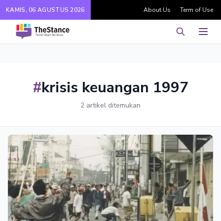
KAMIS, 06 AGUSTUS 2026
About Us
Term of Use
Pencarian
Men
#
krisis keuangan 1997
2 artikel ditemukan