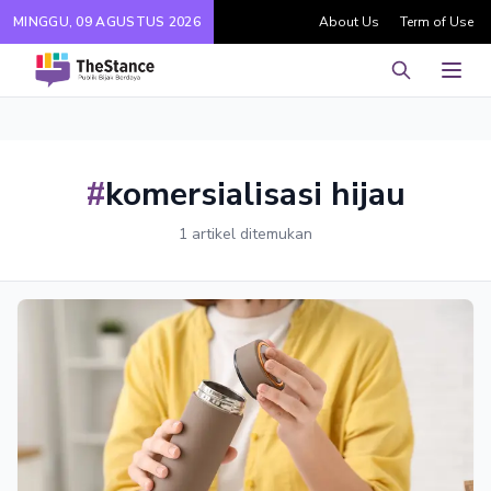
MINGGU, 09 AGUSTUS 2026
About Us
Term of Use
Pencarian
Men
#
komersialisasi hijau
1 artikel ditemukan