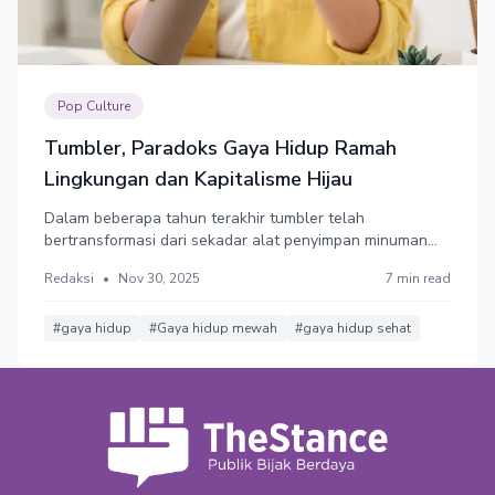
Pop Culture
Tumbler, Paradoks Gaya Hidup Ramah
Lingkungan dan Kapitalisme Hijau
Dalam beberapa tahun terakhir tumbler telah
bertransformasi dari sekadar alat penyimpan minuman
menjadi bagian dari gaya hidup modern. Paradoks muncul
Redaksi
•
Nov 30, 2025
7 min read
ketika produk yang dirancang ramah lingkungan justru
menambah sampah karena dibeli berulang.
#gaya hidup
#Gaya hidup mewah
#gaya hidup sehat