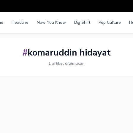
me
Headline
Now You Know
Big Shift
Pop Culture
H
#
komaruddin hidayat
1 artikel ditemukan