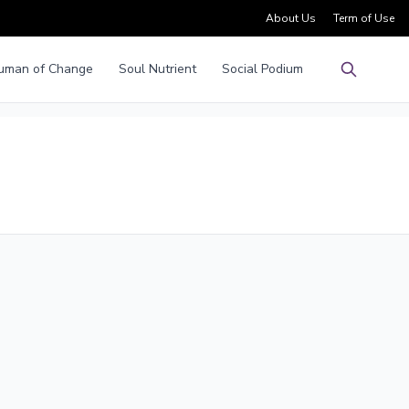
About Us
Term of Use
uman of Change
Soul Nutrient
Social Podium
Pencarian