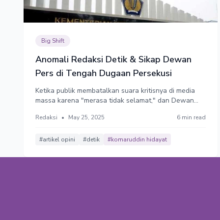
Big Shift
Anomali Redaksi Detik & Sikap Dewan
Pers di Tengah Dugaan Persekusi
Ketika publik membatalkan suara kritisnya di media
massa karena "merasa tidak selamat," dan Dewan
Pers meminta kita "menghormati" pilihan demikian,
Redaksi
•
May 25, 2025
6 min read
berarti ada yang salah dengan iklim kebebasan pers
kita dan perangkat-perangkatnya.
#artikel opini
#detik
#komaruddin hidayat